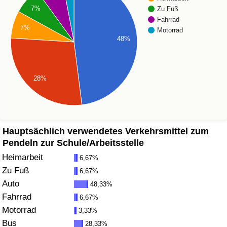
7%
Zu Fuß
Gesundheitsversorgung
Fahrrad
7%
Motorrad
48%
Gesundheitsversorgungs-Index (aktuell)
Gesundheitsversorgungs-Index
28%
Gesundheitsversorgungs-Index nach Land
Umweltverschmutzung
Hauptsächlich verwendetes Verkehrsmittel zum
Pendeln zur Schule/Arbeitsstelle
Umweltverschmutzungs-Index (aktuell)
Heimarbeit
6,67%
Zu Fuß
6,67%
Verschmutzungsindex
Auto
48,33%
Fahrrad
6,67%
Umweltverschmutzungs-Index nach Land
Motorrad
3,33%
Bus
28,33%
Verkehr