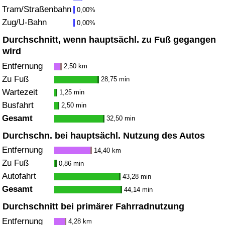
Tram/Straßenbahn
0,00%
Zug/U-Bahn
Verkehrs-Index
0,00%
Durchschnitt, wenn hauptsächl. zu Fuß gegangen
Verkehrs-Index (aktuell)
wird
Entfernung
2,50 km
Verkehrs-Index nach Land
Zu Fuß
28,75 min
Wartezeit
1,25 min
Busfahrt
2,50 min
Gesamt
32,50 min
Durchschn. bei hauptsächl. Nutzung des Autos
Entfernung
14,40 km
Zu Fuß
0,86 min
Autofahrt
43,28 min
Gesamt
44,14 min
Durchschnitt bei primärer Fahrradnutzung
Entfernung
4,28 km