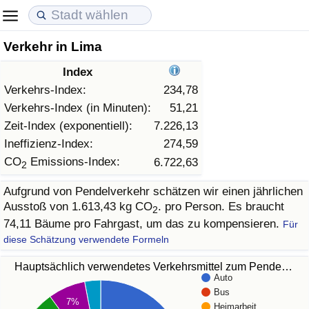
Verkehr in Lima
Lebenshaltungskosten
Immobilienpreise
Lebensqualität
Index
Lebenshaltungskosten-Index (aktuell)
Immobilienpreis-Index (aktuell)
Lebensqualität-Index
Verkehrs-Index:
234,78
Verkehrs-Index (in Minuten):
51,21
Lebenshaltungskosten-Index
Immobilienpreis-Index
Lebensqualität-Index (aktuell)
Zeit-Index (exponentiell):
7.226,13
Ineffizienz-Index:
274,59
Lebenshaltungskosten-Index nach Land
Immobilienpreis-Index nach Land
Lebensqualitätsindex nach Land
CO
Emissions-Index:
6.722,63
2
Aufgrund von Pendelverkehr schätzen wir einen jährlichen
in Akaba
Kriminalität
Ausstoß von 1.613,43 kg CO
. pro Person. Es braucht
2
74,11 Bäume pro Fahrgast, um das zu kompensieren.
Für
Kriminalitäts-Index (aktuell)
diese Schätzung verwendete Formeln
Kriminalitäts-Index
Hauptsächlich verwendetes Verkehrsmittel zum Pende…
Auto
Bus
Kriminalitätsindex nach Land
7%
Heimarbeit