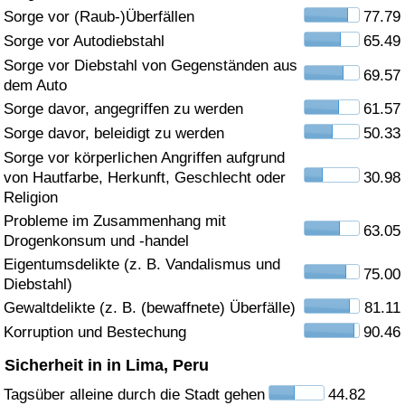
Sorge vor (Raub-)Überfällen
77.79
Gesundheitsversorgung
Sorge vor Autodiebstahl
65.49
Sorge vor Diebstahl von Gegenständen aus
69.57
Gesundheitsversorgungs-Index (aktuell)
dem Auto
Sorge davor, angegriffen zu werden
61.57
Gesundheitsversorgungs-Index
Sorge davor, beleidigt zu werden
50.33
Sorge vor körperlichen Angriffen aufgrund
Gesundheitsversorgungs-Index nach Land
von Hautfarbe, Herkunft, Geschlecht oder
30.98
Religion
Umweltverschmutzung
Probleme im Zusammenhang mit
63.05
Drogenkonsum und -handel
Umweltverschmutzungs-Index (aktuell)
Eigentumsdelikte (z. B. Vandalismus und
75.00
Diebstahl)
Gewaltdelikte (z. B. (bewaffnete) Überfälle)
81.11
Verschmutzungsindex
Korruption und Bestechung
90.46
Umweltverschmutzungs-Index nach Land
Sicherheit in in Lima, Peru
Tagsüber alleine durch die Stadt gehen
44.82
Verkehr