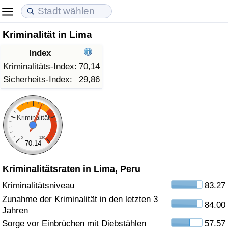
Kriminalität in Lima
Lebenshaltungskosten
Immobilienpreise
Lebensqualität
Index
Lebenshaltungskosten-Index (aktuell)
Immobilienpreis-Index (aktuell)
Lebensqualität-Index
Kriminalitäts-Index:
70,14
Sicherheits-Index:
29,86
Lebenshaltungskosten-Index
Immobilienpreis-Index
Lebensqualität-Index (aktuell)
Lebenshaltungskosten-Index nach Land
Immobilienpreis-Index nach Land
Lebensqualitätsindex nach Land
Kriminalität
0
120
in Akaba
Kriminalität
70.14
Kriminalitätsraten in Lima, Peru
Kriminalitäts-Index (aktuell)
Kriminalitätsniveau
83.27
Kriminalitäts-Index
Zunahme der Kriminalität in den letzten 3
84.00
Jahren
Kriminalitätsindex nach Land
Sorge vor Einbrüchen mit Diebstählen
57.57