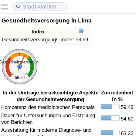
Gesundheitsversorgung in Lima
Lebenshaltungskosten
Immobilienpreise
Lebensqualität
Index
Lebenshaltungskosten-Index (aktuell)
Immobilienpreis-Index (aktuell)
Lebensqualität-Index
Gesundheitsversorgungs-Index:
58,69
Lebenshaltungskosten-Index
Immobilienpreis-Index
Lebensqualität-Index (aktuell)
Gesundheitsversorgung
Lebenshaltungskosten-Index nach Land
Immobilienpreis-Index nach Land
Lebensqualitätsindex nach Land
0
100
58.69
in Akaba
Kriminalität
In der Umfrage berücksichtigte Aspekte
Zufriedenheit
der Gesundheitsversorgung
in %
Kriminalitäts-Index (aktuell)
Kompetenz des medizinischen Personals
59.48
Dauer für Untersuchungen und Erstellung
Kriminalitäts-Index
54.60
von Berichten
Ausstattung für moderne Diagnose- und
Kriminalitätsindex nach Land
63.22