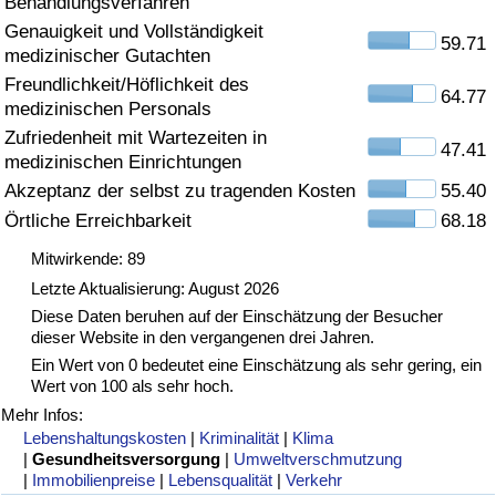
Behandlungsverfahren
Genauigkeit und Vollständigkeit
Gesundheitsversorgung
59.71
medizinischer Gutachten
Freundlichkeit/Höflichkeit des
Gesundheitsversorgungs-Index (aktuell)
64.77
medizinischen Personals
Zufriedenheit mit Wartezeiten in
47.41
Gesundheitsversorgungs-Index
medizinischen Einrichtungen
Akzeptanz der selbst zu tragenden Kosten
55.40
Gesundheitsversorgungs-Index nach Land
Örtliche Erreichbarkeit
68.18
Mitwirkende: 89
Umweltverschmutzung
Letzte Aktualisierung: August 2026
Diese Daten beruhen auf der Einschätzung der Besucher
Umweltverschmutzungs-Index (aktuell)
dieser Website in den vergangenen drei Jahren.
Ein Wert von 0 bedeutet eine Einschätzung als sehr gering, ein
Verschmutzungsindex
Wert von 100 als sehr hoch.
Mehr Infos:
Umweltverschmutzungs-Index nach Land
Lebenshaltungskosten
|
Kriminalität
|
Klima
|
Gesundheitsversorgung
|
Umweltverschmutzung
|
Immobilienpreise
|
Lebensqualität
|
Verkehr
Verkehr