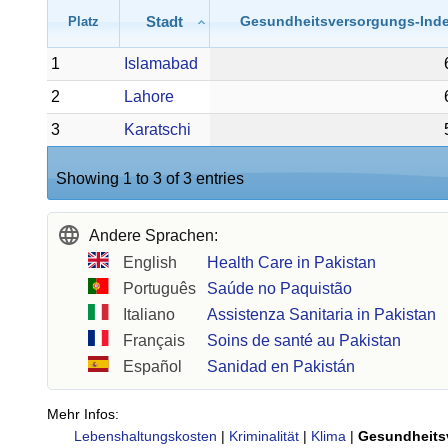
Stadt
Gesundheitsversorgungs-Ind
Platz
1
Islamabad
2
Lahore
3
Karatschi
Showing 1 to 3 of 3 entries
Andere Sprachen:
English
Health Care in Pakistan
Português
Saúde no Paquistão
Italiano
Assistenza Sanitaria in Pakistan
Français
Soins de santé au Pakistan
Español
Sanidad en Pakistán
Mehr Infos:
Lebenshaltungskosten
|
Kriminalität
|
Klima
|
Gesundheits