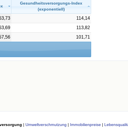
Gesundheitsversorgungs-Index
ex
(exponentiell)
63,73
114,14
63,69
113,82
57,56
101,71
versorgung
|
Umweltverschmutzung
|
Immobilienpreise
|
Lebensqualit