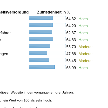
heitsversorgung
Zufriedenheit in %
64.32
Hoch
64.20
Hoch
rfahren
62.37
Hoch
n
64.63
Hoch
55.70
Moderat
ungen
47.68
Moderat
53.45
Moderat
68.99
Hoch
dieser Website in den vergangenen drei Jahren.
g, ein Wert von 100 als sehr hoch.