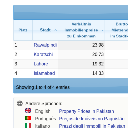
Verhältnis
Brutto
Stadt
Immobilienpreise
Mietrend
Platz
zu Einkommen
im Stadt
1
Rawalpindi
23,98
2
Karatschi
20,73
3
Lahore
19,32
4
Islamabad
14,33
Showing 1 to 4 of 4 entries
Andere Sprachen:
English
Property Prices in Pakistan
Português
Preços de Imóveis no Paquistão
Italiano
Prezzi degli immobili in Pakistan