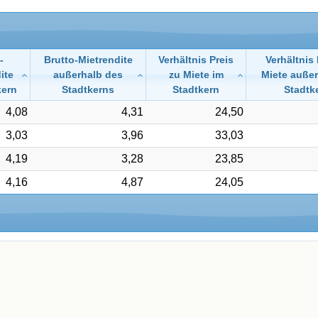
-
Brutto-Mietrendite
Verhältnis Preis
Verhältnis 
ite
außerhalb des
zu Miete im
Miete außer
kern
Stadtkerns
Stadtkern
Stadtk
4,08
4,31
24,50
3,03
3,96
33,03
4,19
3,28
23,85
4,16
4,87
24,05