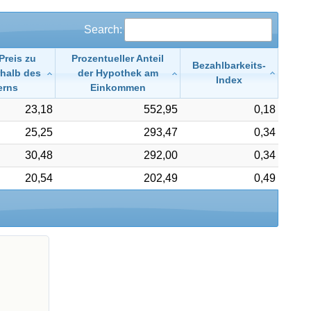
Search:
Preis zu
Prozentueller Anteil
Bezahlbarkeits-
halb des
der Hypothek am
Index
erns
Einkommen
23,18
552,95
0,18
25,25
293,47
0,34
30,48
292,00
0,34
20,54
202,49
0,49