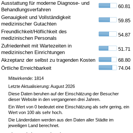
Ausstattung für moderne Diagnose- und
60.81
Behandlungsverfahren
Gesundheitsversorgung
Genauigkeit und Vollständigkeit
59.85
medizinischer Gutachten
Gesundheitsversorgungs-Index (aktuell)
Freundlichkeit/Höflichkeit des
54.87
medizinischen Personals
Gesundheitsversorgungs-Index
Zufriedenheit mit Wartezeiten in
51.71
medizinischen Einrichtungen
Gesundheitsversorgungs-Index nach Land
Akzeptanz der selbst zu tragenden Kosten
68.80
Örtliche Erreichbarkeit
74.04
Umweltverschmutzung
Mitwirkende: 1814
Umweltverschmutzungs-Index (aktuell)
Letzte Aktualisierung: August 2026
Diese Daten beruhen auf der Einschätzung der Besucher
dieser Website in den vergangenen drei Jahren.
Verschmutzungsindex
Ein Wert von 0 bedeutet eine Einschätzung als sehr gering, ein
Wert von 100 als sehr hoch.
Umweltverschmutzungs-Index nach Land
Die Länderdaten werden aus den Daten aller Städte im
jeweiligen Land berechnet.
Verkehr