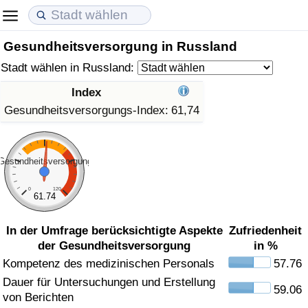
Gesundheitsversorgung in Russland
Lebenshaltungskosten
Immobilienpreise
Lebensqualität
Stadt wählen in Russland:
Lebenshaltungskosten-Index (aktuell)
Immobilienpreis-Index (aktuell)
Lebensqualität-Index
Index
Gesundheitsversorgungs-Index:
61,74
Lebenshaltungskosten-Index
Immobilienpreis-Index
Lebensqualität-Index (aktuell)
Lebenshaltungskosten-Index nach Land
Immobilienpreis-Index nach Land
Lebensqualitätsindex nach Land
Gesundheitsversorgung
in Akaba
Kriminalität
0
120
61.74
Kriminalitäts-Index (aktuell)
In der Umfrage berücksichtigte Aspekte
Zufriedenheit
der Gesundheitsversorgung
in %
Kriminalitäts-Index
Kompetenz des medizinischen Personals
57.76
Dauer für Untersuchungen und Erstellung
59.06
Kriminalitätsindex nach Land
von Berichten