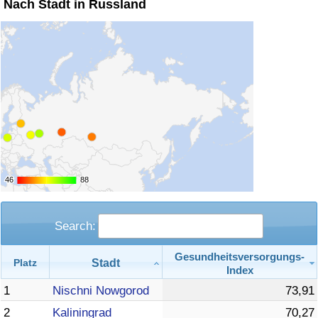
Nach Stadt in Russland
Verkehrs-Index
Verkehrs-Index (aktuell)
Verkehrs-Index nach Land
46
46
88
88
Search:
Gesundheitsversorgungs-
Stadt
Platz
Index
1
Nischni Nowgorod
73,91
2
Kaliningrad
70,27