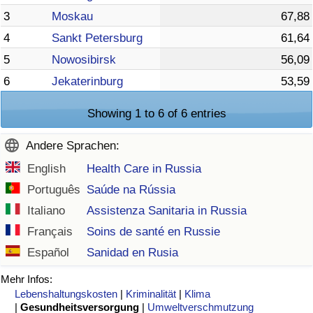
3
Moskau
67,88
4
Sankt Petersburg
61,64
5
Nowosibirsk
56,09
6
Jekaterinburg
53,59
Showing 1 to 6 of 6 entries
Andere Sprachen:
English
Health Care in Russia
Português
Saúde na Rússia
Italiano
Assistenza Sanitaria in Russia
Français
Soins de santé en Russie
Español
Sanidad en Rusia
Mehr Infos:
Lebenshaltungskosten
|
Kriminalität
|
Klima
|
Gesundheitsversorgung
|
Umweltverschmutzung