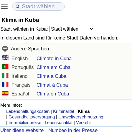
Klima in Kuba
Lebenshaltungskosten
Immobilienpreise
Lebensqualität
Stadt wählen in Kuba:
Lebenshaltungskosten-Index (aktuell)
Immobilienpreis-Index (aktuell)
Lebensqualität-Index
In diesem Land sind für keine Stadt Daten vorhanden.
Andere Sprachen:
Lebenshaltungskosten-Index
Immobilienpreis-Index
Lebensqualität-Index (aktuell)
English
Climate in Cuba
Lebenshaltungskosten-Index nach Land
Immobilienpreis-Index nach Land
Lebensqualitätsindex nach Land
Português
Clima em Cuba
Italiano
Clima a Cuba
in Akaba
Kriminalität
Français
Climat à Cuba
Español
Clima en Cuba
Kriminalitäts-Index (aktuell)
Mehr Infos:
Lebenshaltungskosten
|
Kriminalität
|
Klima
Kriminalitäts-Index
|
Gesundheitsversorgung
|
Umweltverschmutzung
|
Immobilienpreise
|
Lebensqualität
|
Verkehr
Kriminalitätsindex nach Land
Über diese Website
Numbeo in der Presse