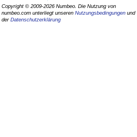
Copyright © 2009-2026 Numbeo. Die Nutzung von
Gesundheitsversorgung
numbeo.com unterliegt unseren
Nutzungsbedingungen
und
der
Datenschutzerklärung
Gesundheitsversorgungs-Index (aktuell)
Gesundheitsversorgungs-Index
Gesundheitsversorgungs-Index nach Land
Umweltverschmutzung
Umweltverschmutzungs-Index (aktuell)
Verschmutzungsindex
Umweltverschmutzungs-Index nach Land
Verkehr