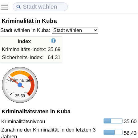
Kriminalität in Kuba
Lebenshaltungskosten
Immobilienpreise
Lebensqualität
Stadt wählen in Kuba:
Lebenshaltungskosten-Index (aktuell)
Immobilienpreis-Index (aktuell)
Lebensqualität-Index
Index
Kriminalitäts-Index:
35,69
Lebenshaltungskosten-Index
Immobilienpreis-Index
Lebensqualität-Index (aktuell)
Sicherheits-Index:
64,31
Lebenshaltungskosten-Index nach Land
Immobilienpreis-Index nach Land
Lebensqualitätsindex nach Land
Kriminalität
in Akaba
Kriminalität
0
120
35.69
Kriminalitäts-Index (aktuell)
Kriminalitätsraten in Kuba
Kriminalitäts-Index
Kriminalitätsniveau
35.60
Zunahme der Kriminalität in den letzten 3
56.43
Kriminalitätsindex nach Land
Jahren