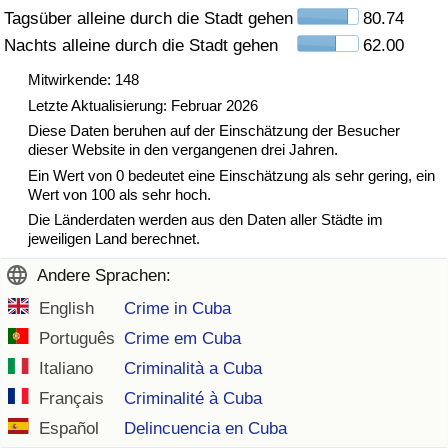
Tagsüber alleine durch die Stadt gehen
80.74
Nachts alleine durch die Stadt gehen
62.00
Verkehrs-Index
Mitwirkende: 148
Verkehrs-Index (aktuell)
Letzte Aktualisierung: Februar 2026
Diese Daten beruhen auf der Einschätzung der Besucher
Verkehrs-Index nach Land
dieser Website in den vergangenen drei Jahren.
Ein Wert von 0 bedeutet eine Einschätzung als sehr gering, ein
Wert von 100 als sehr hoch.
Die Länderdaten werden aus den Daten aller Städte im
jeweiligen Land berechnet.
Andere Sprachen:
English
Crime in Cuba
Português
Crime em Cuba
Italiano
Criminalità a Cuba
Français
Criminalité à Cuba
Español
Delincuencia en Cuba