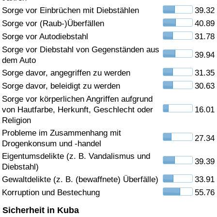
Sorge vor Einbrüchen mit Diebstählen
39.32
Gesundheitsversorgung
Sorge vor (Raub-)Überfällen
40.89
Sorge vor Autodiebstahl
31.78
Gesundheitsversorgungs-Index (aktuell)
Sorge vor Diebstahl von Gegenständen aus
39.94
dem Auto
Gesundheitsversorgungs-Index
Sorge davor, angegriffen zu werden
31.35
Sorge davor, beleidigt zu werden
30.63
Gesundheitsversorgungs-Index nach Land
Sorge vor körperlichen Angriffen aufgrund
von Hautfarbe, Herkunft, Geschlecht oder
16.01
Umweltverschmutzung
Religion
Probleme im Zusammenhang mit
27.34
Umweltverschmutzungs-Index (aktuell)
Drogenkonsum und -handel
Eigentumsdelikte (z. B. Vandalismus und
39.39
Verschmutzungsindex
Diebstahl)
Gewaltdelikte (z. B. (bewaffnete) Überfälle)
33.91
Umweltverschmutzungs-Index nach Land
Korruption und Bestechung
55.76
Sicherheit in Kuba
Verkehr