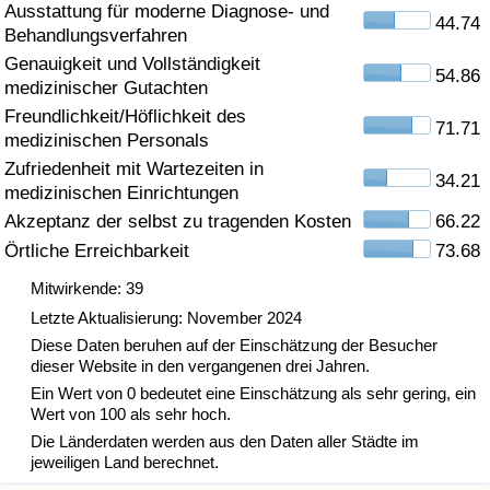
Ausstattung für moderne Diagnose- und
44.74
Behandlungsverfahren
Gesundheitsversorgung
Genauigkeit und Vollständigkeit
54.86
medizinischer Gutachten
Gesundheitsversorgungs-Index (aktuell)
Freundlichkeit/Höflichkeit des
71.71
medizinischen Personals
Gesundheitsversorgungs-Index
Zufriedenheit mit Wartezeiten in
34.21
medizinischen Einrichtungen
Gesundheitsversorgungs-Index nach Land
Akzeptanz der selbst zu tragenden Kosten
66.22
Örtliche Erreichbarkeit
73.68
Umweltverschmutzung
Mitwirkende: 39
Umweltverschmutzungs-Index (aktuell)
Letzte Aktualisierung: November 2024
Diese Daten beruhen auf der Einschätzung der Besucher
dieser Website in den vergangenen drei Jahren.
Verschmutzungsindex
Ein Wert von 0 bedeutet eine Einschätzung als sehr gering, ein
Wert von 100 als sehr hoch.
Umweltverschmutzungs-Index nach Land
Die Länderdaten werden aus den Daten aller Städte im
jeweiligen Land berechnet.
Verkehr