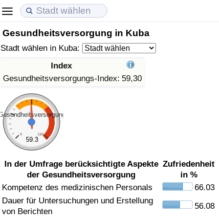
Gesundheitsversorgung in Kuba
Lebenshaltungskosten
Immobilienpreise
Lebensqualität
Stadt wählen in Kuba:
Lebenshaltungskosten-Index (aktuell)
Immobilienpreis-Index (aktuell)
Lebensqualität-Index
Index
Gesundheitsversorgungs-Index:
59,30
Lebenshaltungskosten-Index
Immobilienpreis-Index
Lebensqualität-Index (aktuell)
Lebenshaltungskosten-Index nach Land
Immobilienpreis-Index nach Land
Lebensqualitätsindex nach Land
Gesundheitsversorgung
in Akaba
Kriminalität
0
120
59.3
Kriminalitäts-Index (aktuell)
In der Umfrage berücksichtigte Aspekte
Zufriedenheit
der Gesundheitsversorgung
in %
Kriminalitäts-Index
Kompetenz des medizinischen Personals
66.03
Dauer für Untersuchungen und Erstellung
56.08
Kriminalitätsindex nach Land
von Berichten