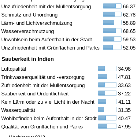
Unzufriedenheit mit der Müllentsorgung
66.37
Gesundheitsversorgung
Schmutz und Unordnung
62.78
Lärm- und Lichtverschmutzung
58.89
Gesundheitsversorgungs-Index (aktuell)
Wasserverschmutzung
68.65
Unwohlsein beim Aufenthalt in der Stadt
59.53
Gesundheitsversorgungs-Index
Unzufriedenheit mit Grünflächen und Parks
52.05
Gesundheitsversorgungs-Index nach Land
Sauberkeit in Indien
Luftqualität
34.98
Umweltverschmutzung
Trinkwasserqualität und -versorgung
47.81
Zufriedenheit mit der Müllentsorgung
33.63
Umweltverschmutzungs-Index (aktuell)
Sauberkeit und Ordentlichkeit
37.22
Kein Lärm oder zu viel Licht in der Nacht
41.11
Verschmutzungsindex
Wasserqualität
31.35
Wohlbefinden beim Aufenthalt in der Stadt
40.47
Umweltverschmutzungs-Index nach Land
Qualität von Grünflächen und Parks
47.95
Verkehr