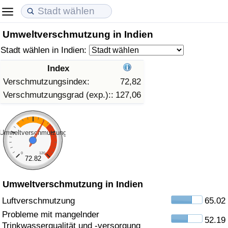
Umweltverschmutzung in Indien
Lebenshaltungskosten
Immobilienpreise
Lebensqualität
Stadt wählen in Indien:
Lebenshaltungskosten-Index (aktuell)
Immobilienpreis-Index (aktuell)
Lebensqualität-Index
Index
Verschmutzungsindex:
72,82
Lebenshaltungskosten-Index
Immobilienpreis-Index
Lebensqualität-Index (aktuell)
Verschmutzungsgrad (exp.)::
127,06
Lebenshaltungskosten-Index nach Land
Immobilienpreis-Index nach Land
Lebensqualitätsindex nach Land
Umweltverschmutzung
in Akaba
Kriminalität
0
120
72.82
Kriminalitäts-Index (aktuell)
Umweltverschmutzung in Indien
Kriminalitäts-Index
Luftverschmutzung
65.02
Probleme mit mangelnder
52.19
Kriminalitätsindex nach Land
Trinkwasserqualität und -versorgung