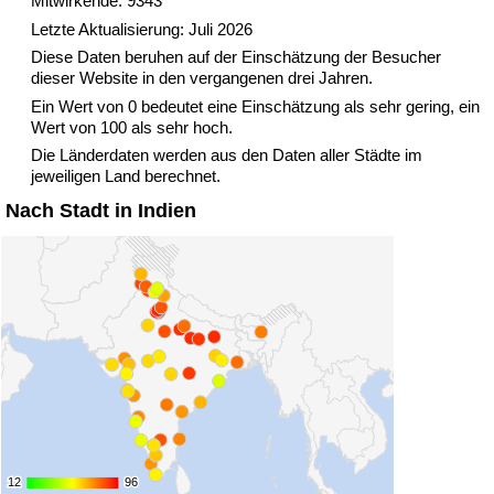
Mitwirkende: 9343
Letzte Aktualisierung: Juli 2026
Verkehrs-Index
Diese Daten beruhen auf der Einschätzung der Besucher
dieser Website in den vergangenen drei Jahren.
Ein Wert von 0 bedeutet eine Einschätzung als sehr gering, ein
Verkehrs-Index (aktuell)
Wert von 100 als sehr hoch.
Die Länderdaten werden aus den Daten aller Städte im
Verkehrs-Index nach Land
jeweiligen Land berechnet.
Nach Stadt in Indien
12
12
96
96