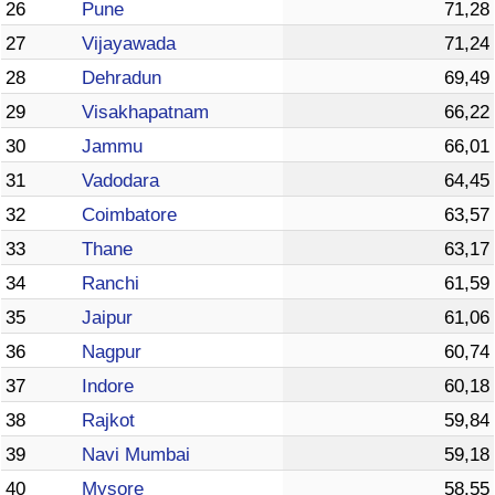
26
Pune
71,28
27
Vijayawada
71,24
28
Dehradun
69,49
29
Visakhapatnam
66,22
30
Jammu
66,01
31
Vadodara
64,45
32
Coimbatore
63,57
33
Thane
63,17
34
Ranchi
61,59
35
Jaipur
61,06
36
Nagpur
60,74
37
Indore
60,18
38
Rajkot
59,84
39
Navi Mumbai
59,18
40
Mysore
58,55