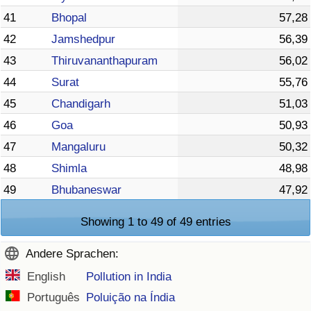
41
Bhopal
57,28
42
Jamshedpur
56,39
43
Thiruvananthapuram
56,02
44
Surat
55,76
45
Chandigarh
51,03
46
Goa
50,93
47
Mangaluru
50,32
48
Shimla
48,98
49
Bhubaneswar
47,92
Showing 1 to 49 of 49 entries
Andere Sprachen:
English
Pollution in India
Português
Poluição na Índia