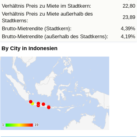
Verhältnis Preis zu Miete im Stadtkern:
22,80
Verhältnis Preis zu Miete außerhalb des
Verkehrs-Index
23,89
Stadtkerns:
Brutto-Mietrendite (Stadtkern):
4,39%
Verkehrs-Index (aktuell)
Brutto-Mietrendite (außerhalb des Stadtkerns):
4,19%
Verkehrs-Index nach Land
By City in Indonesien
1
1
19
19