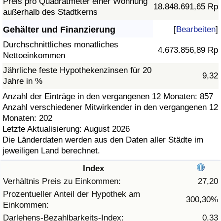
Preis pro Quadratmeter einer Wohnung
18.848.691,65 Rp
außerhalb des Stadtkerns
Gesundheitsversorgung
Gehälter und Finanzierung
[
Bearbeiten
]
Gesundheitsversorgungs-Index (aktuell)
Durchschnittliches monatliches
4.673.856,89 Rp
Nettoeinkommen
Gesundheitsversorgungs-Index
Jährliche feste Hypothekenzinsen für 20
9,32
Jahre in %
Gesundheitsversorgungs-Index nach Land
Anzahl der Einträge in den vergangenen 12 Monaten: 857
Anzahl verschiedener Mitwirkender in den vergangenen 12
Monaten: 202
Umweltverschmutzung
Letzte Aktualisierung: August 2026
Die Länderdaten werden aus den Daten aller Städte im
Umweltverschmutzungs-Index (aktuell)
jeweiligen Land berechnet.
Index
Verschmutzungsindex
Verhältnis Preis zu Einkommen:
27,20
Umweltverschmutzungs-Index nach Land
Prozentueller Anteil der Hypothek am
300,30%
Einkommen:
Darlehens-Bezahlbarkeits-Index:
0,33
Verkehr