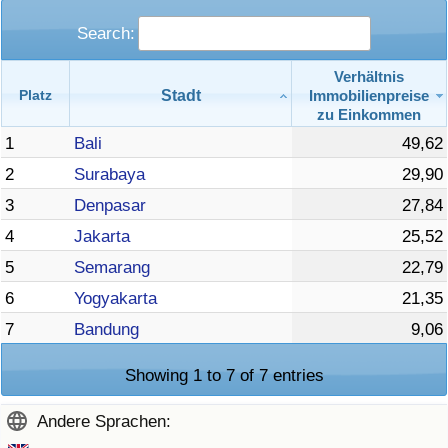
Search:
Verhältnis
Stadt
Immobilienpreise
Platz
zu Einkommen
1
Bali
49,62
2
Surabaya
29,90
3
Denpasar
27,84
4
Jakarta
25,52
5
Semarang
22,79
6
Yogyakarta
21,35
7
Bandung
9,06
Showing 1 to 7 of 7 entries
Andere Sprachen: