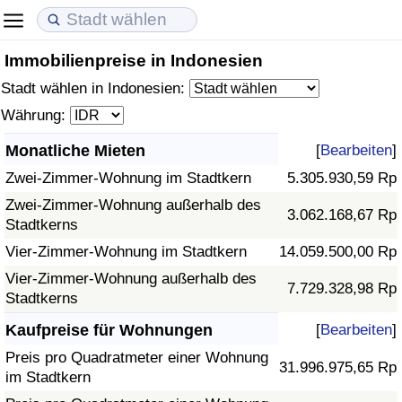
Immobilienpreise in Indonesien
Lebenshaltungskosten
Immobilienpreise
Lebensqualität
Stadt wählen in Indonesien:
Lebenshaltungskosten-Index (aktuell)
Immobilienpreis-Index (aktuell)
Lebensqualität-Index
Währung:
Monatliche Mieten
[
Bearbeiten
]
Lebenshaltungskosten-Index
Immobilienpreis-Index
Lebensqualität-Index (aktuell)
Zwei-Zimmer-Wohnung im Stadtkern
5.305.930,59 Rp
Lebenshaltungskosten-Index nach Land
Immobilienpreis-Index nach Land
Lebensqualitätsindex nach Land
Zwei-Zimmer-Wohnung außerhalb des
3.062.168,67 Rp
Stadtkerns
in Akaba
Kriminalität
Vier-Zimmer-Wohnung im Stadtkern
14.059.500,00 Rp
Vier-Zimmer-Wohnung außerhalb des
7.729.328,98 Rp
Kriminalitäts-Index (aktuell)
Stadtkerns
Kaufpreise für Wohnungen
[
Bearbeiten
]
Kriminalitäts-Index
Preis pro Quadratmeter einer Wohnung
31.996.975,65 Rp
im Stadtkern
Kriminalitätsindex nach Land