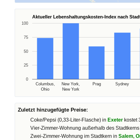
Aktueller Lebenshaltungskosten-Index nach Stad
100
75
50
25
0
Columbus,
New York,
Prag
Sydney
Ohio
New York
Zuletzt hinzugefügte Preise:
Coke/Pepsi (0,33-Liter-Flasche) in
Exeter
kostet 
Vier-Zimmer-Wohnung außerhalb des Stadtkerns
Zwei-Zimmer-Wohnung im Stadtkern in
Salem, O