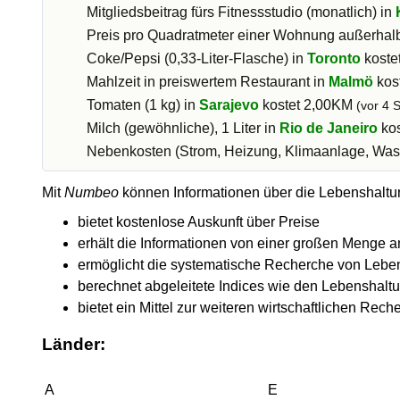
Mitgliedsbeitrag fürs Fitnessstudio (monatlich) in
Preis pro Quadratmeter einer Wohnung außerhalb
Coke/Pepsi (0,33-Liter-Flasche) in
Toronto
koste
Mahlzeit in preiswertem Restaurant in
Malmö
kos
Tomaten (1 kg) in
Sarajevo
kostet 2,00KM
(vor 4 
Milch (gewöhnliche), 1 Liter in
Rio de Janeiro
kos
Nebenkosten (Strom, Heizung, Klimaanlage, Wass
Mit
Numbeo
können Informationen über die Lebenshaltung
bietet kostenlose Auskunft über Preise
erhält die Informationen von einer großen Menge a
ermöglicht die systematische Recherche von Lebe
berechnet abgeleitete Indices wie den Lebenshaltu
bietet ein Mittel zur weiteren wirtschaftlichen Re
Länder:
A
E