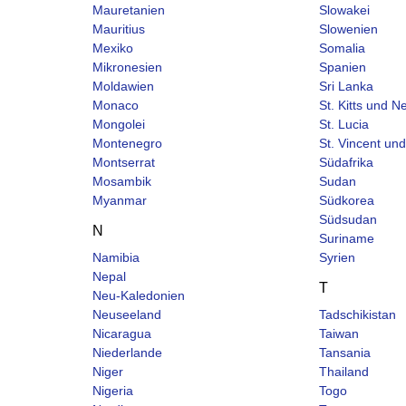
Mauretanien
Slowakei
Mauritius
Slowenien
Mexiko
Somalia
Mikronesien
Spanien
Moldawien
Sri Lanka
Monaco
St. Kitts und N
Mongolei
St. Lucia
Montenegro
St. Vincent un
Montserrat
Südafrika
Mosambik
Sudan
Myanmar
Südkorea
Südsudan
N
Suriname
Namibia
Syrien
Nepal
T
Neu-Kaledonien
Neuseeland
Tadschikistan
Nicaragua
Taiwan
Niederlande
Tansania
Niger
Thailand
Nigeria
Togo