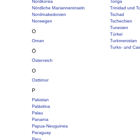
Nordkorea
Tonga
Nördliche Marianneninseln
Trinidad und T
Nordmakedonien
Tschad
Norwegen
Tschechien
Tunesien
O
Türkei
Oman
Turkmenistan
Turks- und Cai
Ö
Österreich
O
Osttimor
P
Pakistan
Palästina
Palau
Panama
Papua-Neuguinea
Paraguay
Peru